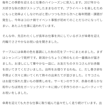
毎年この季節を迎えると仕事のハイシーズンに突入します。2017年から
大好きな秋の旅がストップしたままなのです。プライベートを楽しむため
にもっと効率よくしなければと思いつつも次から次へと毎年問題・課題が
発生し、今年はコロナ禍でイベント事態が初めてのことだらけになってし
まい、あたふた仕事に追われています。
そんな中、先日わたくしが長年お仕事を共にしているボスが傘寿を迎え
内輪でささやかなお祝い会を開きました。
テーブルには傘寿の色を基調にした秋の花をブーケにまとめました。まず
はシャンパンで乾杯です。新潟からちょうど柿のもとの一番摘みが届き
ました。お浸しにして華やかな一皿に。お友だちのタカコさんがお赤飯
を炊いてきてくださいました。台所をお借りするわね。と、だし巻き卵を
手際よく次々と焼いてくれて熱々の出来たてが並びました。ミサコさん
はお庭で採れた里いもの御煮しめを。サーモンのサラダ、赤身の柔らかな
和牛いちぼ肉をガーリックステーキに焼いて手作りのホームパーティーで
お祝いをしました。
傘寿を迎えても大きな仕事に取り組んで益々忙しく走り続けています。出