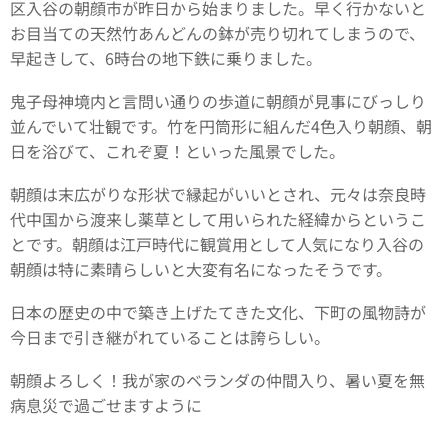
区入谷の朝顔市が昨日から始まりました。早く行かないと
お目当ての天然竹あんどんの鉢が売り切れてしまうので、
早起きして、6時台の地下鉄に乗りました。
鬼子母神境内と言問い通りの歩道に朝顔が見事にびっしり
並んでいて壮観です。竹を円筒形に組んだ4色入り朝顔、朝
日を浴びて、これぞ夏！といった風景でした。
朝顔は末広がりな形状で縁起がいいとされ、元々は奈良時
代中国から渡来し薬草として用いられた経緯からというこ
とです。朝顔は江戸時代に観賞用として人気になり入谷の
朝顔は特に素晴らしいと大変有名になったそうです。
日本の歴史の中で築き上げたてきた文化、下町の風物詩が
今日まで引き継がれていることは誇らしい。
朝顔よろしく！我が家のベランダの仲間入り、暑い夏を無
病息災で過ごせますように