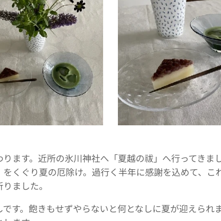
わります。近所の氷川神社へ「夏越の祓」へ行ってきま
」をくぐり夏の厄除け。過行く半年に感謝を込めて、こ
祈りました。
しです。飽きもせずやらないと何となしに夏が迎えられ