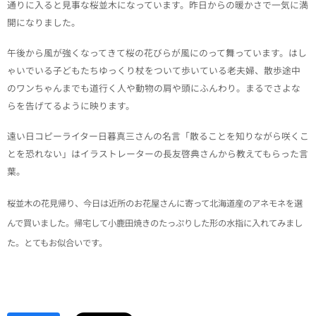
通りに入ると見事な桜並木になっています。昨日からの暖かさで一気に満
開になりました。
午後から風が強くなってきて桜の花びらが風にのって舞っています。はし
ゃいでいる子どもたちゆっくり杖をついて歩いている老夫婦、散歩途中
のワンちゃんまでも道行く人や動物の肩や頭にふんわり。まるでさよな
らを告げてるように映ります。
遠い日コピーライター日暮真三さんの名言「散ることを知りながら咲くこ
とを恐れない」はイラストレーターの長友啓典さんから教えてもらった言
葉。
桜並木の花見帰り、
今日は近所のお花屋さんに寄って北海道産のアネモネを選
んで買いました。帰宅して小鹿田焼きのたっぷりした形の水指に入れてみまし
た。とてもお似合いです。