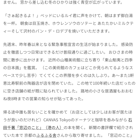
ません。 窓から差し込む冬のひかりは強く青空が広がっています。
「さぁ起きるよ！ 」ベッドにいるルイ君に声をかけて、朝はまず御白湯
を一杯。 朝食は目玉焼き、ホウレンソウのソテーと あたたかいミルクテ
ィーそして沢村のパン・デ・ロデブを焼いていただきます。
先週末、昨年春以来となる緊急事態宣言の生活が始まりました。 感染防
止を徹底しつつ日常はできるだけ普段通りに過ごしたい。 おひさまの時
間に散歩に出かけます。 近所の山種美術館に立ち寄り「東山魁夷と四季
の日本画」を鑑賞。 （この美術館のカフェはどこか見られてるようなス
ペースで少し苦手）てくてくこの界隈を歩くのは久しぶり。あ～また1軒
恵比寿駅前の陶器店が店を閉めていた。 この地で100年続いた店だったの
に空き店舗の紙が既に貼られていました。 路地の小さな居酒屋もおおむ
ね夜8時までの営業の知らせが貼ってあった。
帰る途中誰も居ないことを確かめて（お店としては少しはお客が居たほ
うが良いのだけれど）CANVAS Tokyoのドーナツと珈琲を呑みながら
石
田千著「窓辺のこと」（港の人）
の本を開く。 新聞の書評欄で紹介され
ていた本で 京都の
ふるふる舎
さんから取り寄せました。 「窓辺のこと」