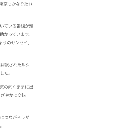
東京もかなり揺れ
いている番組が幾
助かっています。
ょうのセンセイ」
の翻訳されたルシ
ました。
、気の向くままに出
あざやかに交錯。
ぐにつながろうが
る。