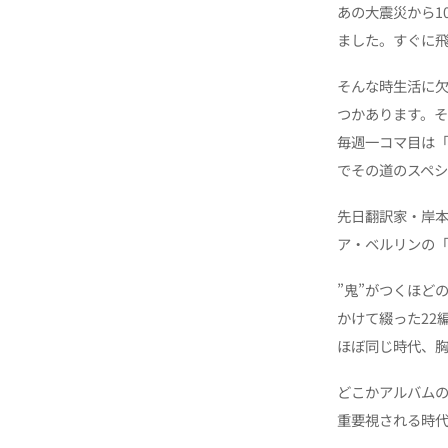
あの大震災から1
ました。すぐに
そんな時生活に
つかあります。そ
毎週一コマ目は「
でその道のスペ
先日翻訳家・岸
ア・ベルリンの
”鬼”がつくほど
かけて綴った22
ほぼ同じ時代、
どこかアルバム
重要視される時