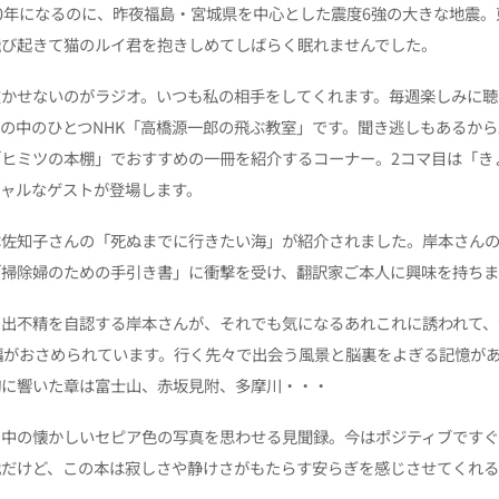
0年になるのに、昨夜福島・宮城県を中心とした震度6強の大きな地震。
飛び起きて猫のルイ君を抱きしめてしばらく眠れませんでした。
欠かせないのがラジオ。いつも私の相手をしてくれます。毎週楽しみに聴
の中のひとつNHK「高橋源一郎の飛ぶ教室」です。聞き逃しもあるから
ヒミツの本棚」でおすすめの一冊を紹介するコーナー。2コマ目は「き
シャルなゲストが登場します。
本佐知子さんの「死ぬまでに行きたい海」が紹介されました。岸本さん
「掃除婦のための手引き書」に衝撃を受け、翻訳家ご本人に興味を持ち
の出不精を自認する岸本さんが、それでも気になるあれこれに誘われて
編がおさめられています。行く先々で出会う風景と脳裏をよぎる記憶が
胸に響いた章は富士山、赤坂見附、多摩川・・・
の中の懐かしいセピア色の写真を思わせる見聞録。今はポジティブです
代だけど、この本は寂しさや静けさがもたらす安らぎを感じさせてくれ