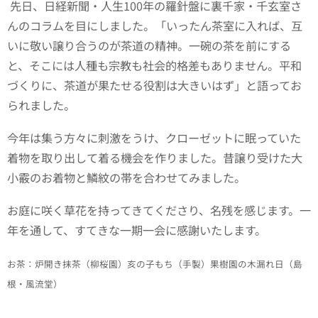
先日、日経新聞・人生100年の羅針盤に裏千家・千玄室さ
んのコラムを目にしました。「いったん茶室に入れば、互
いに敬い譲り合うのが茶道の精神。一碗の茶を前にする
と、そこには人種も宗教も社会的格差もありません。平和
づくりに、茶道が果たせる役割は大きいはず」と語ってお
られました。
今年は集う方々に刺激をうけ、クローゼットに眠っていた
着物を取り出して着る機会を作りました。昔譲り受けた大
小霰のお着物と鱗紋の帯を合わせてみました。
お庭に咲く草花を持ってきてくださり、名残を感じます。一
年を通して、すてきな一期一会に感謝いたします。
お茶：炉開き抹茶（柳桜園）亥の子もち（手製）果樹園の木漏れ日（島
根・風流堂）