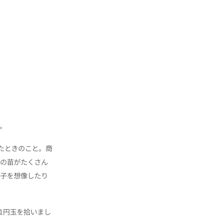
。
たときのこと。商
菜の苗がたくさん
様子を想像したり
1円玉を拾いまし