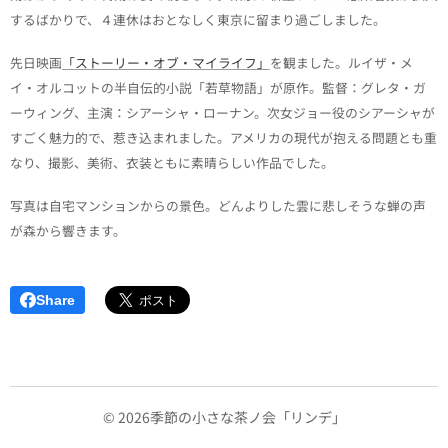
するばかりで、４連休はおとなしく東京に留まり過ごしました。
先日映画
「ストーリー・オブ・マイライフ」
を観ました。ルイザ・メ
イ・オルコットの半自伝的小説「若草物語」が原作。監督：グレタ・ガ
ーウィング、主演：シアーシャ・ローナン。次女ジョー役のシアーシャが
すごく魅力的で、惹き込まれました。アメリカの現代が抱える問題とも重
なり、撮影、美術、衣装ともに素晴らしい作品でした。
写真は自宅マンションからの景色。どんよりした雲に悲しそうな蝉の声
が森から響きます。
Share
© 2026季節の小さな茶ノ会「リンデ」