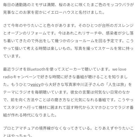
毎日の通勤路のミモザは満開、桜のあとに咲くたまご色のモッコウバラが
見事なこのお家を密かにイエローハウスと名付けました。
さて今年のやりたいこと色々があります。そのひとつが台所のガスレンジ
とオーブンのリフォームです。今はあれこれリサーチ中、感染者が少し落
ち着いてきたので外出をして幾つかのショールームを回る予定です。こう
やって描いて考える時間は楽しいもの。写真を撮ってスケールを常に持っ
ています。
最近ラジオをBluetoothを使ってスピーカーで聴いています。we love
radioキャンペーンで好きな時間に好きな番組が聴けることを知りまし
た。もうひとつ
voicy
から大好きな写真家中川正子さんの「人生は旅」を
テーマにラジオを毎朝聴いています。彼女の言葉は何気ない日常のなか
で、前を向く方法やことばの磨き方など元気になれる番組です。こうやっ
てスタジオへ行って機材に囲まれて話す時代からスマホひとつでラジオ番
組が作れる時代になりました。
プロとアマチュアの境界線がなくなってきている。とりあえずやりたいこ
とはやっちゃう。