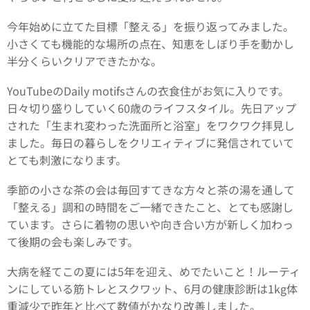
今年始めに立てた目標「整える」を振り返ってみました。
小さくても機能的な場所の点在、知恵をしぼり手を動かし
半分くらいクリアできたかな。
YouTubeのDaily motifsさんの衣食住がお気に入りです。
日々切り盛りしていく60歳のライフスタイル。先日アップ
された「生まれ変わった洗面所と浴室」をワクワク拝見し
ました。毎日の暮らしをクリエィティブに発信されていて
とても刺激になります。
季節の小さな茶の会は毎回すてきな方々と茶の湯を通して
「整える」調和の時間をご一緒できたこと、とても感謝し
ています。さらに着物の思いや向き合い方が新しく加わっ
て後期の会も楽しみです。
大病を経てこの夏には5年を迎え、めでたいこと！ルーティ
ンにしている筋トレとスクワット、6月の健康診断は1kg体
重減少で昨年と比べて数値がかなり改善しました。