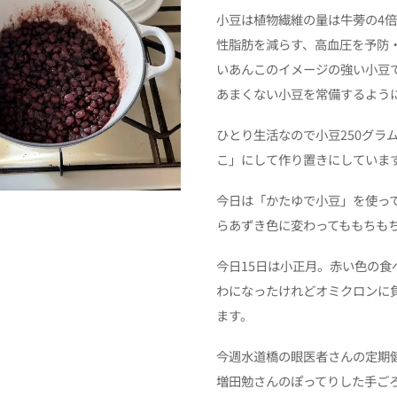
小豆は植物繊維の量は牛蒡の4
性脂肪を減らす、高血圧を予防
いあんこのイメージの強い小豆
あまくない小豆を常備するよう
ひとり生活なので小豆250グラ
こ」にして作り置きにしていま
今日は「かたゆで小豆」を使っ
らあずき色に変わってももちも
今日15日は小正月。赤い色の
わになったけれどオミクロンに
ます。
今週水道橋の眼医者さんの定期
増田勉さんのぽってりした手ご