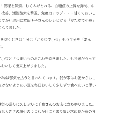
倍！便秘を解消、むくみがとれる、血糖値の上昇を抑制、中
・改善、活性酸素を撃退、免疫力アップ・・・甘くておいし
ですが料理用に本田明子さんのレシピから「かたゆで小豆」
になりました。
ムを炊くときは半分は「かたゆで小豆」もう半分を「あん
す。
て小豆とさつまいものおこわを炊きました。もち米がうっす
ちおいしく出来上がりました。
食べ物は邪気を払うと言われています。我が家はお粥からおこ
負けないように小豆を毎日おいしく少しずつ食べたいと思い
健診の帰りに久しぶりに
千鳥さん
のお店に立ち寄りました。
ろな大きさの粉引のうつわが目にとまり買い求め我が家の食