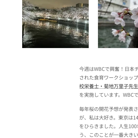
今週はWBCで興奮！日本
された食育ワークショッ
校栄養士・菊地万里子先
を実施しています。WBC
毎年桜の開花予想が発表
が、私は大好き。東京は1
をひらきました。人生10
う、このことが一番大きい