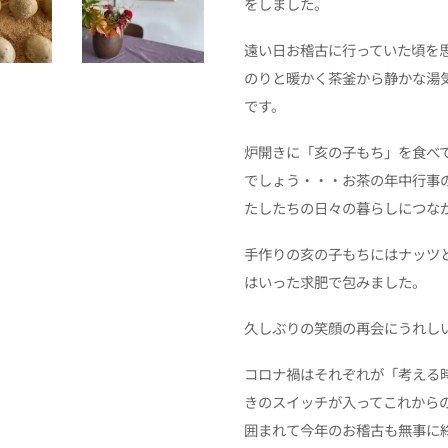
をしました。
遠い日お稽古に行っていた頃を
のりと暖かく茶釜から静かな湯
です。
炉開きに「亥の子もち」を食べ
でしょう・・・お茶の年中行事
たしたちの日々の暮らしにつな
手作りの亥の子もちにはナッツ
はいった求肥
で包みました。
久しぶりの笑顔の再会にうれし
コロナ禍はそれぞれが「考える
きのスイッチが入ってこれから
囲まれて今年のお稽古も無事に