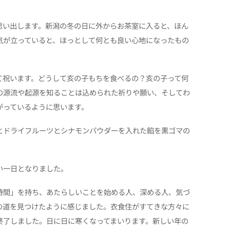
思い出します。新潟の冬の日に外からお茶室に入ると、ほん
気が立っていると、ほっとして何とも良い心地になったもの
て祝います。どうして亥の子もちを食べるの？亥の子って何
の源流や起源を知ることは込められた祈りや願い、そしてわ
がっているように思います。
とドライフルーツとシナモンパウダーを入れた餡を黒ゴマの
い一日となりました。
時間」を持ち、あたらしいことを始める人、深める人、気づ
の道を見つけたように感じました。衣食住がすてきな方々に
終了しました。日に日に寒くなってまいります。新しい年の