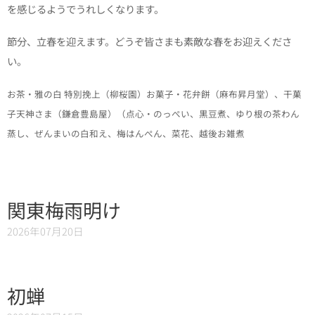
を感じるようでうれしくなります。
節分、立春を迎えます。
どうぞ皆さまも素敵な春をお迎えくださ
い。
お茶・雅の白 特別挽上（柳桜園）お菓子・花弁餅（麻布昇月堂）、干菓
子天神さま（鎌倉豊島屋）（点心・のっぺい、黒豆煮、ゆり根の茶わん
蒸し、ぜんまいの白和え、梅はんぺん、菜花、越後お雑煮
関東梅雨明け
2026年07月20日
初蝉