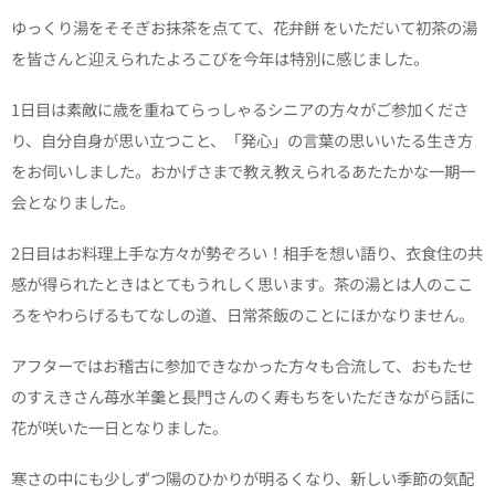
ゆっくり湯をそそぎお抹茶を点てて、花弁餅 をいただいて初茶の湯
を皆さんと迎えられたよろこびを今年は特別に感じました。
1日目は素敵に歳を重ねてらっしゃるシニアの方々がご参加くださ
り、自分自身が思い立つこと、「発心」の言葉の思いいたる生き方
をお伺いしました。おかげさまで教え教えられるあたたかな一期一
会となりました。
2日目はお料理上手な方々が勢ぞろい！相手を想い語り、衣食住の共
感が得られたときはとてもうれしく思います。茶の湯とは人のここ
ろをやわらげるもてなしの道、日常茶飯のことにほかなりません。
アフターではお稽古に参加できなかった方々も合流して、おもたせ
のすえきさん苺水羊羹と長門さんのく寿もちをいただきながら話に
花が咲いた一日となりました。
寒さの中にも少しずつ陽のひかりが明るくなり、新しい季節の気配