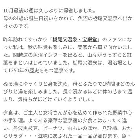
10月最後の週は久しぶりに帰省しました。
母の84歳の誕生日祝いをかねて、魚沼の栃尾又温泉へ出か
けたのです。
昨年訪れてすっかり「
栃尾又温泉・宝巌堂
」のファンにな
った私は、秋の味覚も楽しみに、実家から車で向かいまし
た。関越道の魚沼インターを出ると、山々がうっすらと紅
葉をまといはじめていました。栃尾又温泉は、湯治場とし
て1250年の歴史をもつ温泉です。
ぬる湯にゆっくりと身を沈め、母とふたりで1時間ほどのん
びりと湯を楽しみました。長く浸かるほどに体の芯まで温
まり、気持ちがほどけていくようでした。
夕食は、ご主人と女将さんが心を込めて作られた野菜中心
の手料理。よくある豪華な温泉宿の夕食とはまったく違
い、丹波黒枝豆、ピーナツ、おもいのほか、八珍柿、おか
らサラダ・・・滋味にあふれた一品一品が並びます。魚・