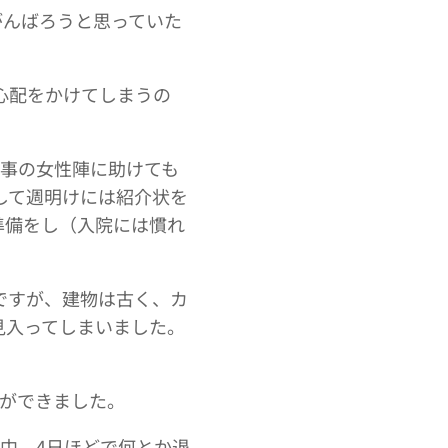
がんばろうと思っていた
心配をかけてしまうの
理事の女性陣に助けても
して週明けには紹介状を
準備をし（入院には慣れ
ですが、建物は古く、カ
見入ってしまいました。
。
とができました。
集中。4日ほどで何とか退