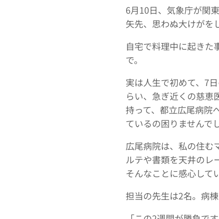
6月10日、気象庁が
矢先、思わぬ大けがを
自宅で料理中に起きた
で。
実は人生で初めて、7
らい、急ぎ近くの慈恵
持って、都立広尾病院
ているの困りませんで
広尾病院は、私の住む
ルテや書類を天井のレ
そんなことに感心して
担当の先生は2名。病
「この2週間が勝負です