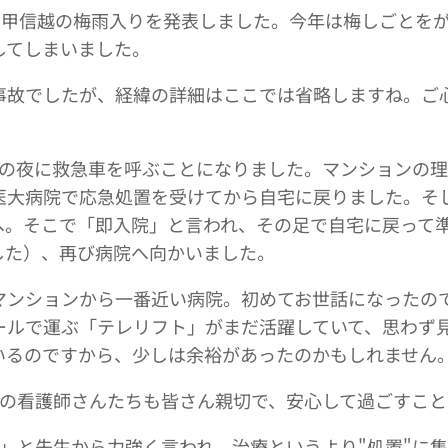
関東甲信越の梅雨入りを発表しました。今年は梅しごとを
してしまいました。
事故でしたが、経緯の詳細はここでは省略しますね。ご
日の夜に救急車を呼ぶことになりました。マンションの
医大病院で応急処置を受けてから自宅に戻りました。そ
へ。そこで「即入院」と言われ、その足で自宅に戻って
した）、再び病院へ向かいました。
マンションから一番近い病院。初めてお世話になったの
ールで運ぶ「テレリフト」がまだ活躍していて、思わず
いるのですから、少しは余裕があったのかもしれません
棟の看護師さんたちも皆さん親切で、安心して過ごすこ
」と先生から力強く言われ、治療というより"処置"に