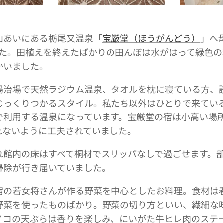
山あいにある栃尾又温泉「
宝厳堂（ほうがんどう）
」へ
した。田植えを終えたばかりの田んぼは水がはって緑色の
かいました。
湯治場で天然ラジウム温泉、タオルを枕に寝ている方、
じっくりつかるスタイル。私たち以外はひとりで来てい
で利用する温泉になっています。宝厳堂の宿は小高い場
れないように工夫されていました。
れ館内の床はすべて桐材でスリッパなしで過ごせます。
掃除が行き届いていました。
宿の若女将さんが作る野菜を中心としたお料理。食材は
野菜を使ったものばかり。野菜の切り方といい、繊細な
ノコの天ぷらは香りを楽しみ、にいがた牛ヒレ肉のステ