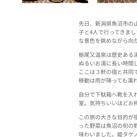
先日、新潟県魚沼市の
子と4人で行ってきま
な景色を眺めながら向
栃尾又温泉は歴史ある
ぬるいお湯に長い時間
ここは３軒の宿と共同
移動は雨が降っても濡
自分で下駄箱へ靴を入
室。気持ちいいほどお
この旅の大きな目的が
った野菜は魚沼の旬の
味わいました。姫タケ