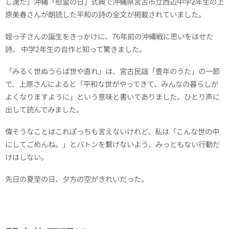
し達だ」沖縄「慰霊の日」式典で沖縄県宮古市立西辺中学2年生の上
原美春さんが朗読した平和の詩の全文が掲載されていました。
姪っ子さんの誕生をきっかけに、76年前の沖縄戦に思いをはせた
詩。 中学2年生の自作と知って驚きました。
「みるく世ぬうらば世や直れ」は、宮古民謡「豊年のうた」の一節
で、上原さんによると「平和な世がやってきて、みんなの暮らしが
よくなりますように」という意味と書いてありました。ひとり声に
出して読んでみました。
偉そうなことはこれぽっちも言えないけれど、私は「こんな世の中
にしてごめんね。」とバトンを繋げないよう、みっともない行動だ
けはしない。
先日の夏至の日、夕方の空がきれいだった。