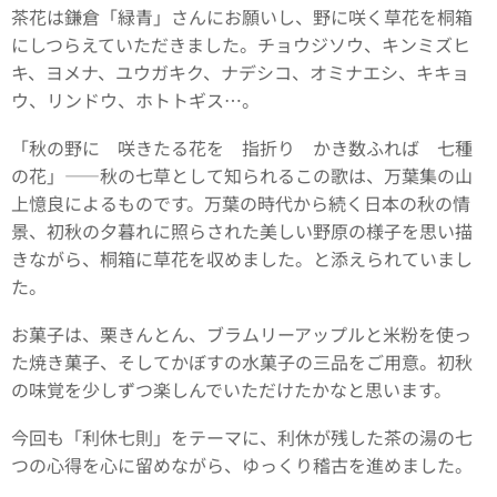
茶花は鎌倉「緑青」さんにお願いし、野に咲く草花を桐箱
にしつらえていただきました。チョウジソウ、キンミズヒ
キ、ヨメナ、ユウガキク、ナデシコ、オミナエシ、キキョ
ウ、リンドウ、ホトトギス…。
「秋の野に 咲きたる花を 指折り かき数ふれば 七種
の花」――秋の七草として知られるこの歌は、万葉集の山
上憶良によるものです。万葉の時代から続く日本の秋の情
景、初秋の夕暮れに照らされた美しい野原の様子を思い描
きながら、桐箱に草花を収めました。と添えられていまし
た。
お菓子は、栗きんとん、ブラムリーアップルと米粉を使っ
た焼き菓子、そしてかぼすの水菓子の三品をご用意。初秋
の味覚を少しずつ楽しんでいただけたかなと思います。
今回も「利休七則」をテーマに、利休が残した茶の湯の七
つの心得を心に留めながら、ゆっくり稽古を進めました。