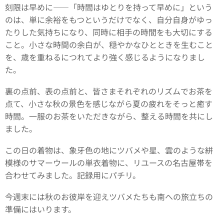
刻限は早めに――「時間はゆとりを持って早めに」という
のは、単に余裕をもつというだけでなく、自分自身がゆっ
たりした気持ちになり、同時に相手の時間をも大切にする
こと。小さな時間の余白が、穏やかなひとときを生むこと
を、歳を重ねるにつれてより強く感じるようになりまし
た。
裏の点前、表の点前と、皆さまそれぞれのリズムでお茶を
点て、小さな秋の景色を感じながら夏の疲れをそっと癒す
時間。一服のお茶をいただきながら、整える時間を共にし
ました。
この日の着物は、象牙色の地にツバメや星、雲のような絣
模様のサマーウールの単衣着物に、リユースの名古屋帯を
合わせてみました。記録用にパチリ。
今週末には秋のお彼岸を迎えツバメたちも南への旅立ちの
準備にはいります。