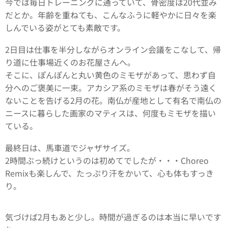
今では毎日トレーニングに通っていて、骨密度は20代並み
だとか。年齢を重ねても、こんなふうに軽やかに日々を楽
しんでいる姿がとても素敵です。
2日目は仕事を半分しながらオンライン会議をこなして、帰
り道に仕事場近くのお花屋さんへ。
そこに、ぽんぽんと丸い黄色のミモザがあって、思わず自
分へのご褒美に一束。アカシア系のミモザは春がそう遠く
ないことを告げる2月の花。南仏が産地として有名で南仏の
ニースに暮らした画家のマティスは、何度もミモザを描い
ている。
最終日は、馬車道でジャザサイズ。
2時間ぶっ続けというのは初めてでしたが・・・Choreo
Remixも楽しんで、たっぷり汗をかいて、心も体もすっき
り。
気づけば2月もあと少し。時間が過ぎるのは本当に早いです